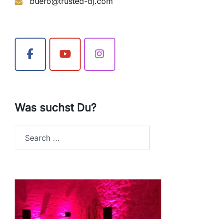
buero@trusted-dj.com
Was suchst Du?
Search…